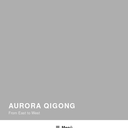
AURORA QIGONG
From East to West
Menü